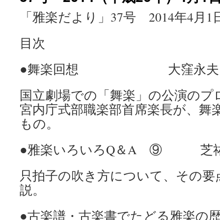
「雅楽だより」37号 2014年4月1
目次
●舞楽回想 大窪永夫
国立劇場での「舞楽」の公演のプ
宮内庁式部職楽部首席楽長が、舞
もの。
●雅楽いろいろQ＆A ⑨ 
只拍子の吹き方について、その要
説。
●古楽譜・古楽書でたどる雅楽の歴