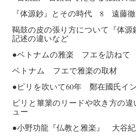
『体源鈔』とその時代 8 遠藤
鞨鼓の皮の張り方について『体源
記述の違いなど
●ベトナムの雅楽 フエを
ベトナム フエで雅楽の取材
●ピリを吹いて60年 鄭在國氏イン
ピリと篳篥のリードや吹き方の違
ュー
●小野功龍『仏教と雅楽』 大谷