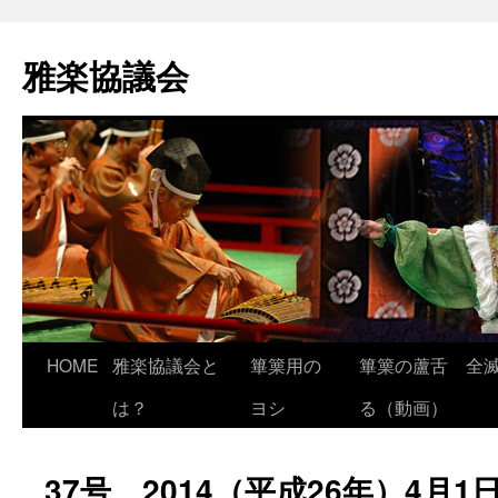
雅楽協議会
HOME
雅楽協議会と
篳篥用の
篳篥の蘆舌 全滅
は？
ヨシ
る（動画）
37号 2014（平成26年）4月1