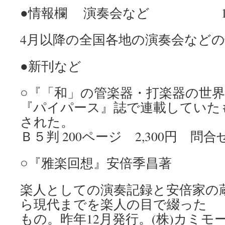
●情報欄 演奏会など 10
4月以降の全国各地の演奏会など
●新刊など 
○『「和」の管楽器・打楽器の世
『パイパース』誌で連載していた
された。
Ｂ５判 200ページ 2,300円 問合せ℡ 
○『雅楽回想』安倍季昌著
楽人としての演奏記録と安倍家の
ら現代までを楽人の目で綴った
もの。昨年12月発行。(株)カミモー