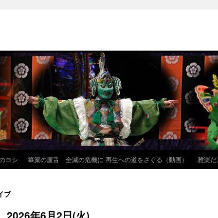
のヨシ
篳篥の蘆舌 全滅の危機に 再生への道をさぐる（動画）
雅楽だ
イブ
2026年6月2日(火)