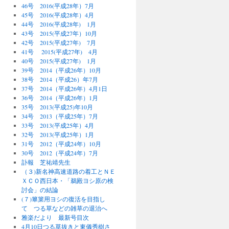
46号 2016(平成28年）7月
45号 2016(平成28年）4月
44号 2016(平成28年) 1月
43号 2015(平成27年）10月
42号 2015(平成27年) 7月
41号 2015(平成27年) 4月
40号 2015(平成27年) 1月
39号 2014（平成26年）10月
38号 2014（平成26）年7月
37号 2014（平成26年）4月1日
36号 2014（平成26年）1月
35号 2013(平成25)年10月
34号 2013（平成25年）7月
33号 2013(平成25年）4月
32号 2013(平成25年）1月
31号 2012（平成24年）10月
30号 2012（平成24年）7月
訃報 芝祐靖先生
（３)新名神高速道路の着工とＮＥ
ＸＣＯ西日本・「鵜殿ヨシ原の検
討会」の結論
(７)篳篥用ヨシの復活を目指し
て つる草などの雑草の退治へ
雅楽だより 最新号目次
4月10日つる草抜きと東儀秀樹さ