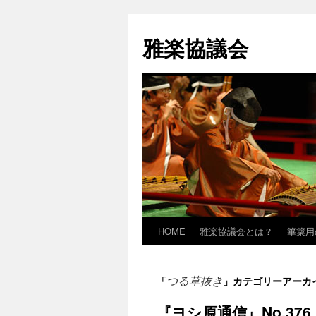
雅楽協議会
HOME
雅楽協議会とは？
篳篥用
つる草抜き
「
」カテゴリーアーカ
『ヨシ原通信』No.376 